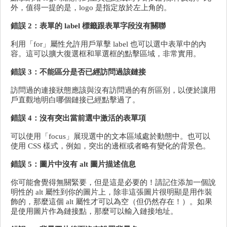
外，值得一提的是，logo 是指定放於左上角的。
錯誤 2：表單的 label 標籤跟表單字段沒有關聯
利用「for」屬性允許用戶單擊 label 也可以選中表單中的內
容。這可以擴大復選框和單選框的點擊區域，非常實用。
錯誤 3：不能區分是否已經訪​​問過該鏈接
訪問過的連接狀態應該與沒有訪問過的有所區別，以便於讓用
戶直觀地明白哪個鏈接已經點擊過了。
錯誤 4：沒有突出當前選中激活的表單項
可以使用「focus」展現選中的文本區域處於動態中。也可以
使用 CSS 樣式，例如，突出的邊框或者略有變化的背景色。
錯誤 5：圖片中沒有 alt 圖片描述信息
你可能會覺得無關緊要，但是這是必要的！請記住添加一個說
明性的 alt 屬性到你的圖片上，除非這張圖片很明顯是用作裝
飾的，那麼這個 alt 屬性才可以為空（但仍然存在！）。如果
是使用圖片作為鏈接點，那麼可以輸入鏈接地址。