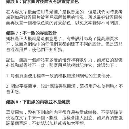
錯誤 6：背景圖片後面沒有設置背景色
在內容文字後面使用背景圖片是很普遍的，但是我們同時要考
慮到如果背景圖片被客戶端所禁用的情況，所以最好背景圖後
面再設置一個相似色調的背景顏色，以免文本變得不可閱讀。
錯誤 7：不一致的界面設計
矯枉過正大概就是這個意思了。有些設計師為了提高網頁水
平，故而為網站中的每個網頁都創建了不同的設計。但是這只
會混淆用戶，使他們不知所措。
記住，無論一個網站有多麼的優秀和有吸引力，如果它的整體
外觀和感覺並不一致，那麼用戶就很難記住它。建議如下：
1. 每個頁面使用標準一致的模板鏈接到網站的主要部分。
2. 關鍵字要簡單。設計應該美觀簡潔，這樣用戶在使用時才不
會困惑。
錯誤 8：下劃線的內容並不是鏈接
眾所周知，帶有下劃線的內容很容易被當成鏈接。不要隨隨便
便地在文字中來一個下劃線，這樣會讓人困惑。如果真的想強
調某個單詞，不妨試試加粗或者加大字體。